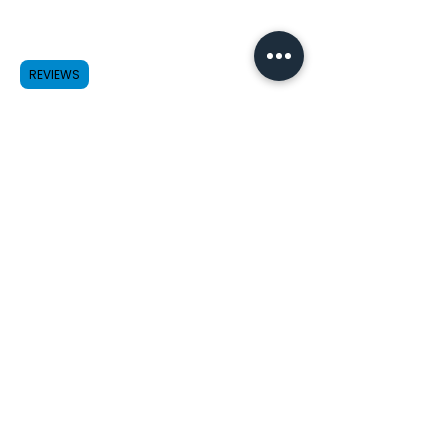
The Noah Massage
25000 Avenue Stanford Suite 170,
Santa Clarita, CA 91355
REVIEWS
Do not sell my data
Payment
Method
Credit/Debit Cards
Cash App Pay
HSA/FSA